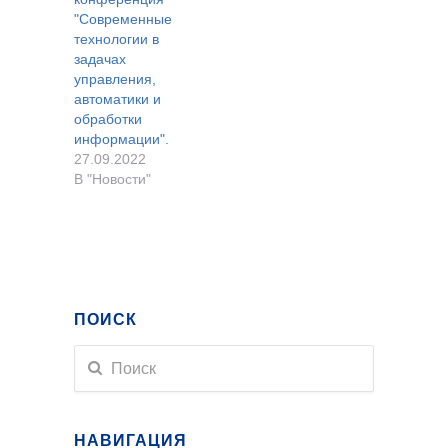
автоматики и
"Современные
обработки
технологии в
информации»,
задачах
посвящённая
управления,
широкому кругу
автоматики и
вопросов
обработки
современных
информации".
технологий
27.09.2022
управления и
В "Новости"
обработки
информации с
привлечением
большого числа
молодых учёных,
аспирантов,
студентов.
ПОИСК
Главный
координатор
конференции…
НАВИГАЦИЯ