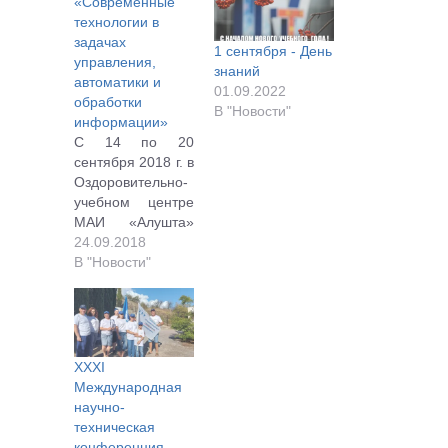
«Современные
технологии в
задачах
1 сентября - День
управления,
знаний
автоматики и
01.09.2022
обработки
В "Новости"
информации»
С 14 по 20
сентября 2018 г. в
Оздоровительно-
учебном центре
МАИ «Алушта»
(Республика
24.09.2018
Крым, Россия)
В "Новости"
состоялась ХXVIII
Международная
научно-
техническая
конференция
XXXI
«Современные
Международная
технологии в
научно-
задачах
техническая
управления,
конференция